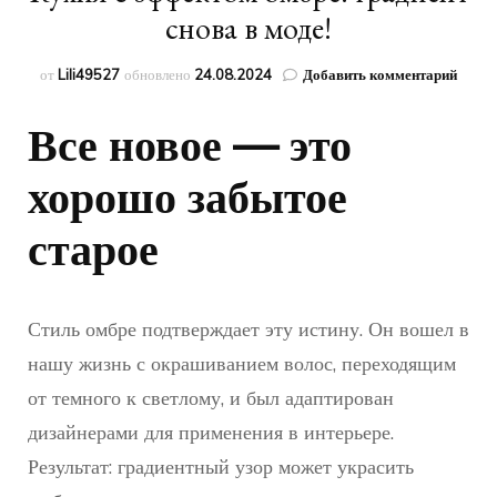
снова в моде!
к
от
Lili49527
обновлено
24.08.2024
Добавить комментарий
запис
Кухня
Все новое — это
с
эффек
хорошо забытое
омбре
гради
снова
старое
в
моде!
Стиль омбре подтверждает эту истину. Он вошел в
нашу жизнь с окрашиванием волос, переходящим
от темного к светлому, и был адаптирован
дизайнерами для применения в интерьере.
Результат: градиентный узор может украсить