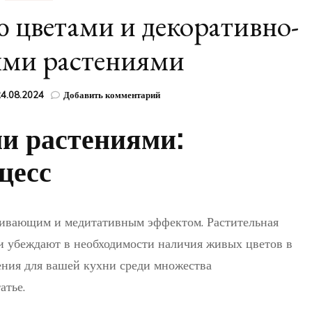
 цветами и декоративно-
ыми растениями
к
4.08.2024
Добавить комментарий
записи
Как
и растениями:
оформить
кухню
цесс
цветами
и
декоративно-
лиственными
растениями
каивающим и медитативным эффектом. Растительная
ги убеждают в необходимости наличия живых цветов в
ения для вашей кухни среди множества
атье.