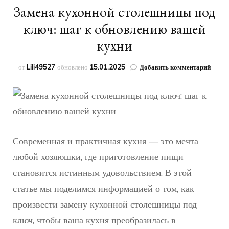
Замена кухонной столешницы под
ключ: шаг к обновлению вашей
кухни
к
от
Lili49527
обновлено
15.01.2025
Добавить комментарий
запис
Замен
кухон
столе
под
ключ:
шаг
Современная и практичная кухня — это мечта
к
любой хозяюшки, где приготовление пищи
обнов
ваше
становится истинным удовольствием. В этой
кухни
статье мы поделимся информацией о том, как
произвести замену кухонной столешницы под
ключ, чтобы ваша кухня преобразилась в