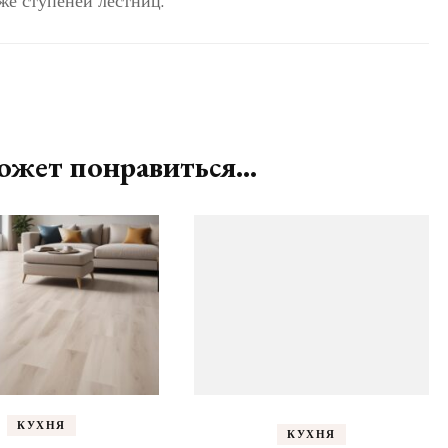
кже ступеней лестниц.
жет понравиться...
КУХНЯ
КУХНЯ