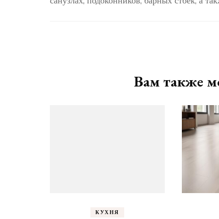
санузлах, подоконников, барных стоек, а та
Навигация
по
записям
Вам также мо
КУХНЯ