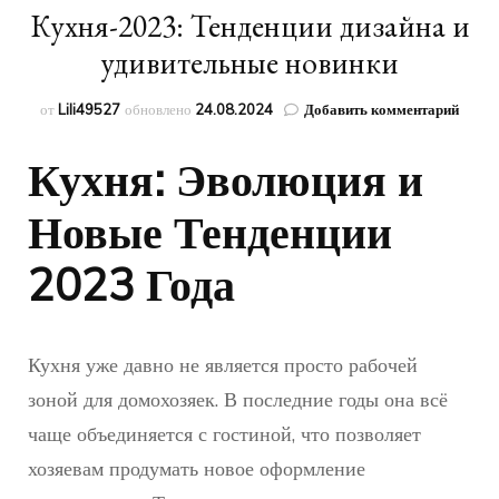
Кухня-2023: Тенденции дизайна и
удивительные новинки
к
от
Lili49527
обновлено
24.08.2024
Добавить комментарий
запис
Кухня
Кухня: Эволюция и
Тенде
дизай
Новые Тенденции
и
удиви
новин
2023 Года
Кухня уже давно не является просто рабочей
зоной для домохозяек. В последние годы она всё
чаще объединяется с гостиной, что позволяет
хозяевам продумать новое оформление