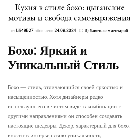
Кухня в стиле бохо: цыганские
мотивы и свобода самовыражения
к
от
Lili49527
обновлено
24.08.2024
Добавить комментарий
запис
Кухня
Бохо: Яркий и
в
стиле
Уникальный Стиль
бохо:
цыган
моти
и
свобо
Бохо — стиль, отличающийся своей яркостью и
самов
насыщенностью. Хотя дизайнеры редко
используют его в чистом виде, в комбинации с
другими направлениями он способен создавать
настоящие шедевры. Декор, характерный для бохо,
вносит в интерьер свою уникальность,