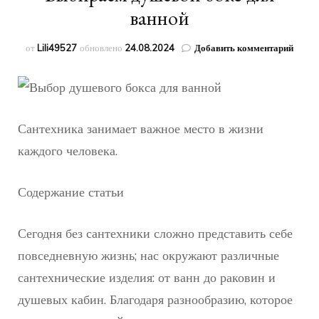
ванной
к
от
Lili49527
обновлено
24.08.2024
Добавить комментарий
запис
Выби
душе
бокс
для
Сантехника занимает важное место в жизни
ванно
каждого человека.
Содержание статьи
Сегодня без сантехники сложно представить себе
повседневную жизнь; нас окружают различные
сантехнические изделия: от ванн до раковин и
душевых кабин. Благодаря разнообразию, которое