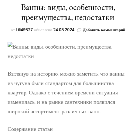
Ванны: виды, особенности,
преимущества, недостатки
к
от
Lili49527
обновлено
24.08.2024
Добавить комментарий
запис
Ванны
виды,
особе
преим
недос
Взглянув на историю, можно заметить, что ванны
из чугуна были стандартом для большинства
квартир. Однако с течением времени ситуация
изменилась, и на рынке сантехники появился
широкий ассортимент различных ванн.
Содержание статьи