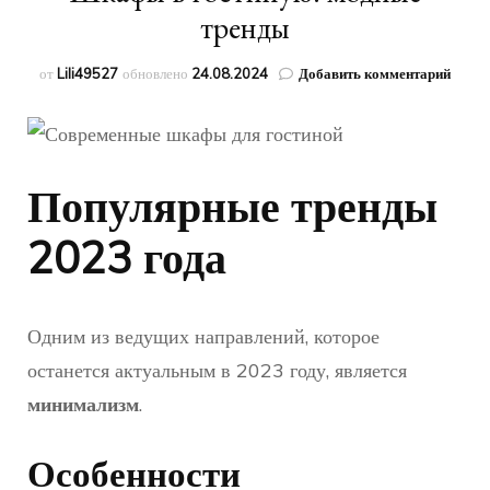
тренды
к
от
Lili49527
обновлено
24.08.2024
Добавить комментарий
запис
Шка
в
гости
модн
Популярные тренды
тренд
2023 года
Одним из ведущих направлений, которое
останется актуальным в 2023 году, является
минимализм
.
Особенности