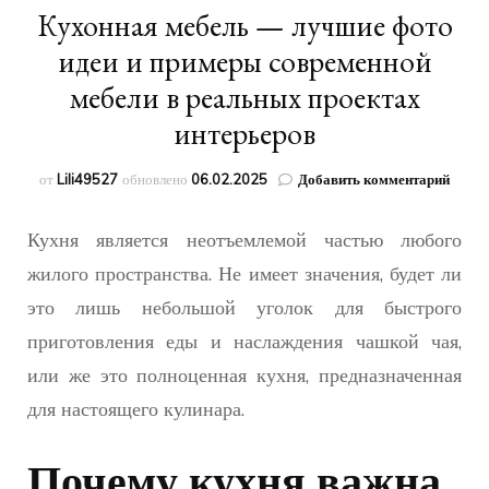
Кухонная мебель — лучшие фото
идеи и примеры современной
мебели в реальных проектах
интерьеров
к
от
Lili49527
обновлено
06.02.2025
Добавить комментарий
запис
Кухон
Кухня является неотъемлемой частью любого
мебел
—
жилого пространства. Не имеет значения, будет ли
лучш
это лишь небольшой уголок для быстрого
фото
идеи
приготовления еды и наслаждения чашкой чая,
и
или же это полноценная кухня, предназначенная
прим
совре
для настоящего кулинара.
мебел
в
Почему кухня важна
реаль
проек