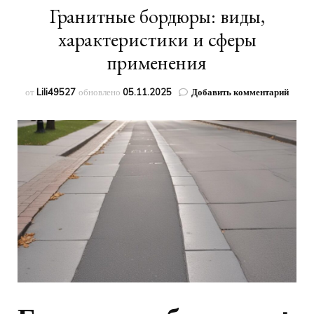
Гранитные бордюры: виды,
характеристики и сферы
применения
к
от
Lili49527
обновлено
05.11.2025
Добавить комментарий
запис
Грани
бордю
виды,
харак
и
сфер
приме