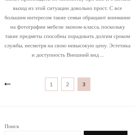
совет
выход из этой ситуации довольно прост. С все
по
выбо
большим интересом такие семьи обращают внимание
недор
на фотографии мебели эконом-класса, поскольку
и
функц
такие предметы способны порадовать долгим сроком
мебел
службы, несмотря на свою невысокую цену. Эстетика
и доступность Внешний вид …
Пагинация
Страница
Страница
Страница
1
2
3
записей
Поиск