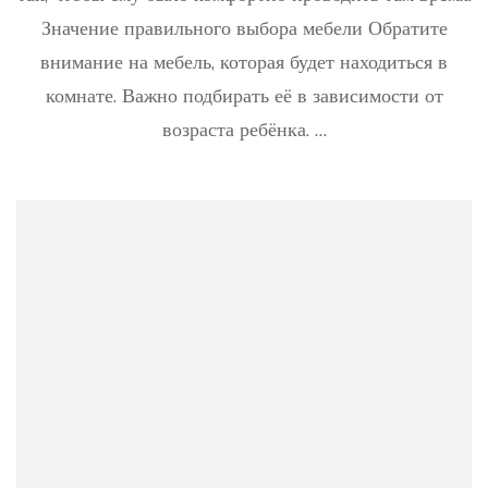
фото
Значение правильного выбора мебели Обратите
лучш
вариа
внимание на мебель, которая будет находиться в
готов
комнате. Важно подбирать её в зависимости от
детск
комна
возраста ребёнка. …
в
совре
стиле