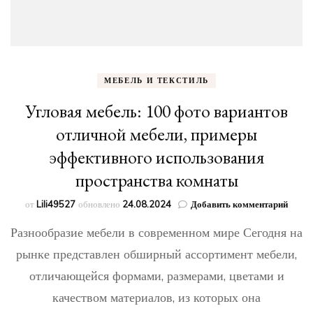
МЕБЕЛЬ И ТЕКСТИЛЬ
Угловая мебель: 100 фото вариантов
отличной мебели, примеры
эффективного использования
пространства комнаты
к
от
Lili49527
обновлено
24.08.2024
Добавить комментарий
запис
Разнообразие мебели в современном мире Сегодня на
Углов
мебел
рынке представлен обширный ассортимент мебели,
100
отличающейся формами, размерами, цветами и
фото
вариа
качеством материалов, из которых она
отлич