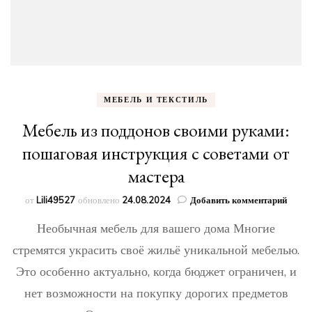
МЕБЕЛЬ И ТЕКСТИЛЬ
Мебель из поддонов своими руками:
пошаговая инструкция с советами от
мастера
к
от
Lili49527
обновлено
24.08.2024
Добавить комментарий
запис
Необычная мебель для вашего дома Многие
Мебе
из
стремятся украсить своё жильё уникальной мебелью.
поддо
Это особенно актуально, когда бюджет ограничен, и
своим
рукам
нет возможности на покупку дорогих предметов
пошаг
инстр