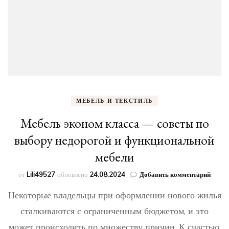
МЕБЕЛЬ И ТЕКСТИЛЬ
Мебель эконом класса — советы по
выбору недорогой и функциональной
мебели
к
от
Lili49527
обновлено
24.08.2024
Добавить комментарий
запис
Некоторые владельцы при оформлении нового жилья
Мебе
эконо
сталкиваются с ограниченным бюджетом, и это
класс
может происходить по множеству причин. К счастью,
—