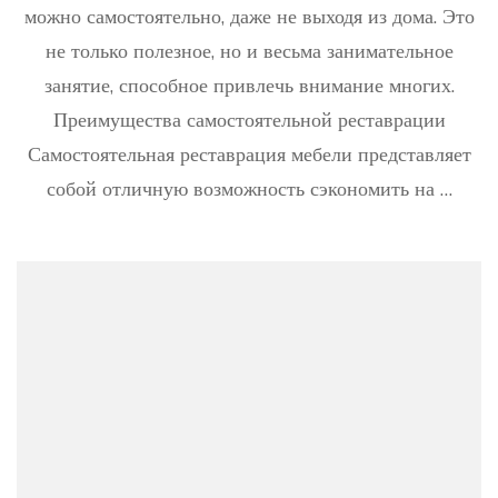
можно самостоятельно, даже не выходя из дома. Это
профи
как
не только полезное, но и весьма занимательное
своим
занятие, способное привлечь внимание многих.
рукам
восст
Преимущества самостоятельной реставрации
стару
Самостоятельная реставрация мебели представляет
мебел
в
собой отличную возможность сэкономить на …
дома
услов