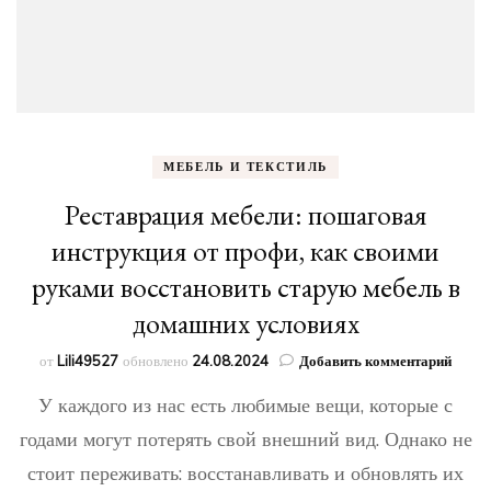
МЕБЕЛЬ И ТЕКСТИЛЬ
Реставрация мебели: пошаговая
инструкция от профи, как своими
руками восстановить старую мебель в
домашних условиях
к
от
Lili49527
обновлено
24.08.2024
Добавить комментарий
запис
У каждого из нас есть любимые вещи, которые с
Реста
мебел
годами могут потерять свой внешний вид. Однако не
пошаг
стоит переживать: восстанавливать и обновлять их
инстр
от