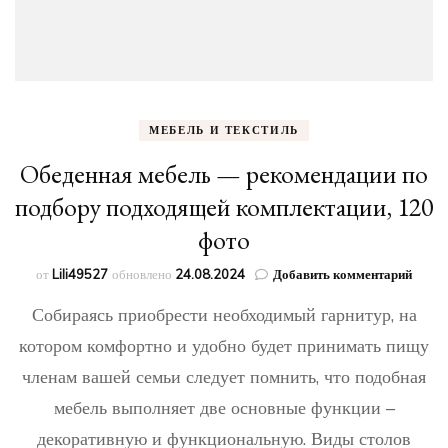
МЕБЕЛЬ И ТЕКСТИЛЬ
Обеденная мебель — рекомендации по
подбору подходящей комплектации, 120
фото
к
от
Lili49527
обновлено
24.08.2024
Добавить комментарий
запис
Собираясь приобрести необходимый гарнитур, на
Обеде
мебел
котором комфортно и удобно будет принимать пищу
—
членам вашей семьи следует помнить, что подобная
реком
по
мебель выполняет две основные функции –
подбо
подхо
декоративную и функциональную. Виды столов