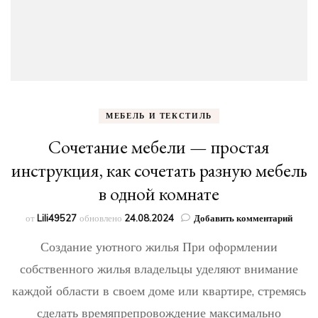
МЕБЕЛЬ И ТЕКСТИЛЬ
Сочетание мебели — простая
инструкция, как сочетать разную мебель
в одной комнате
к
от
Lili49527
обновлено
24.08.2024
Добавить комментарий
запис
Создание уютного жилья При оформлении
Сочет
мебел
собственного жилья владельцы уделяют внимание
—
каждой области в своем доме или квартире, стремясь
прост
инстр
сделать времяпрепровождение максимально
как