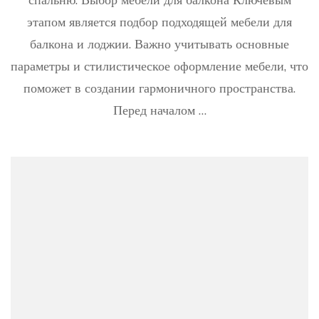
матер
этапом является подбор подходящей мебели для
Реаль
фото
балкона и лоджии. Важно учитывать основные
прим
параметры и стилистическое оформление мебели, что
оформ
балко
поможет в создании гармоничного пространства.
Обзор
Перед началом …
лучш
модел