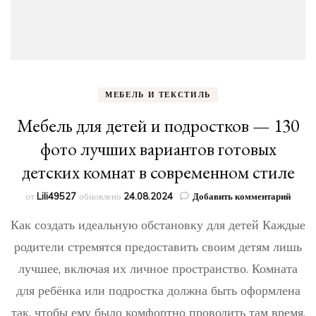
МЕБЕЛЬ И ТЕКСТИЛЬ
Мебель для детей и подростков — 130
фото лучших вариантов готовых
детских комнат в современном стиле
к
от
Lili49527
обновлено
24.08.2024
Добавить комментарий
запис
Как создать идеальную обстановку для детей Каждые
Мебе
для
родители стремятся предоставить своим детям лишь
детей
лучшее, включая их личное пространство. Комната
и
подро
для ребёнка или подростка должна быть оформлена
—
130
так, чтобы ему было комфортно проводить там время.