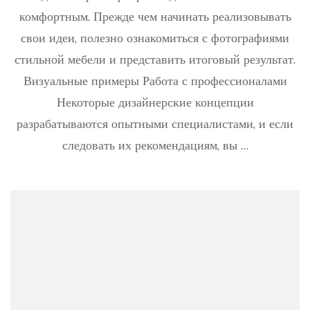
сочет
комфортным. Прежде чем начинать реализовывать
разну
свои идеи, полезно ознакомиться с фотографиями
мебел
в
стильной мебели и представить итоговый результат.
одной
Визуальные примеры Работа с профессионалами
комна
Некоторые дизайнерские концепции
разрабатываются опытными специалистами, и если
следовать их рекомендациям, вы …