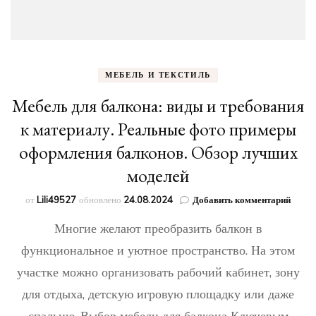
МЕБЕЛЬ И ТЕКСТИЛЬ
Мебель для балкона: виды и требования
к материалу. Реальные фото примеры
оформления балконов. Обзор лучших
моделей
к
от
Lili49527
обновлено
24.08.2024
Добавить комментарий
запис
Многие желают преобразить балкон в
Мебе
для
функциональное и уютное пространство. На этом
балко
участке можно организовать рабочий кабинет, зону
виды
и
для отдыха, детскую игровую площадку или даже
требо
к
спальню. Выбор мебели для балкона Ключевым