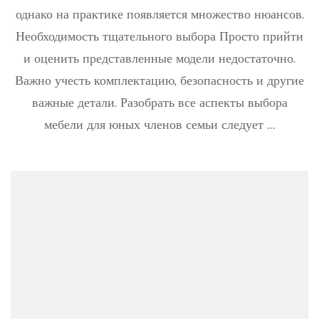
мальч
однако на практике появляется множество нюансов.
125
фото
Необходимость тщательного выбора Просто прийти
лучш
и оценить представленные модели недостаточно.
проек
и
Важно учесть комплектацию, безопасность и другие
плани
важные детали. Разобрать все аспекты выбора
с
описа
мебели для юных членов семьи следует …
прави
выбо
детск
мебел