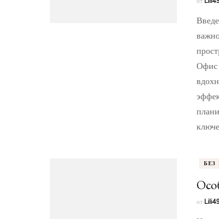
от
Lili
Введе
важно
прост
Офис 
вдохн
эффек
плани
ключе
БЕЗ
Осо
от
Lili