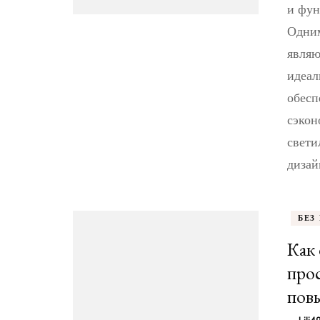
и фун
Одним
являю
идеал
обесп
сэкон
свети
дизай
БЕЗ
Как 
прос
пов