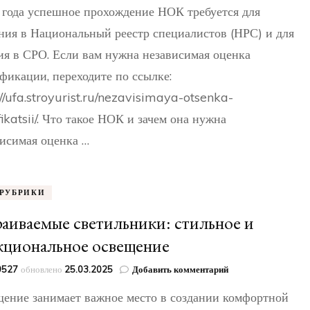
Уфе:
года успешное прохождение НОК требуется для
как
пройти
ния в Национальный реестр специалистов (НРС) и для
с
ия в СРО. Если вам нужна независимая оценка
поддержкой
СтройЮрист
фикации, переходите по ссылке:
://ufa.stroyurist.ru/nezavisimaya-otsenka-
fikatsii/. Что такое НОК и зачем она нужна
исимая оценка …
 РУБРИКИ
аиваемые светильники: стильное и
кциональное освещение
к
49527
обновлено
25.03.2025
Добавить комментарий
записи
ение занимает важное место в создании комфортной
Встраиваемые