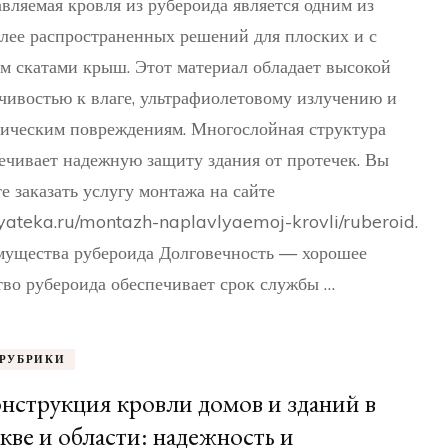
вляемая кровля из рубероида является одним из
Особенности
наплавляемой
лее распространенных решений для плоских и с
кровли
м скатами крыш. Этот материал обладает высокой
чивостью к влаге, ультрафиолетовому излучению и
ическим повреждениям. Многослойная структура
ечивает надежную защиту здания от протечек. Вы
е заказать услугу монтажа на сайте
yateka.ru/montazh-naplavlyaemoj-krovli/ruberoid.
ущества рубероида Долговечность — хорошее
тво рубероида обеспечивает срок службы …
 РУБРИКИ
нструкция кровли домов и зданий в
ве и области: надежность и