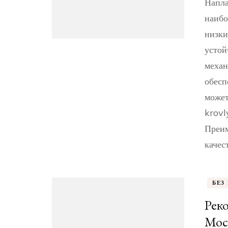
Напла
наибо
низки
устой
механ
обесп
может
krovl
Преим
качес
БЕЗ
Реко
Моск