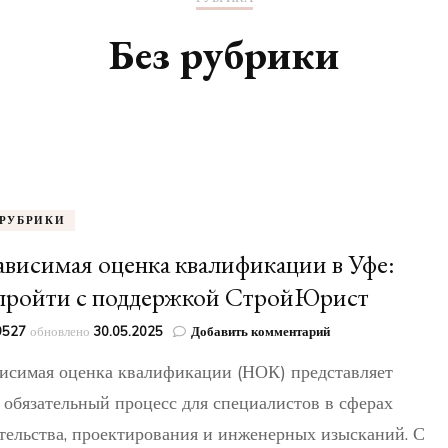
Без рубрики
 РУБРИКИ
ависимая оценка квалификации в Уфе:
 пройти с поддержкой СтройЮрист
к
49527
обновлено
30.05.2025
Добавить комментарий
записи
исимая оценка квалификации (НОК) представляет
Независимая
оценка
 обязательный процесс для специалистов в сферах
квалификации
тельства, проектирования и инженерных изысканий. С
в