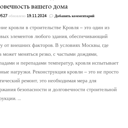
овечность вашего дома
к
49527
обновлено
19.11.2024
Добавить комментарий
записи
ние кровли в строительстве Кровля – это один из
Реконструкция
кровли
вых элементов любого здания, обеспечивающий
домов
у от внешних факторов. В условиях Москвы, где
и
зданий
а может меняться резко, с частыми дождями,
в
Москве
падами и перепадами температур, кровля испытывает
и
зные нагрузки. Реконструкция кровли – это не просто
области:
надежность
тический ремонт, это необходимая мера для
и
ржания безопасности и долговечности строительной
долговечность
вашего
рукции. …
дома