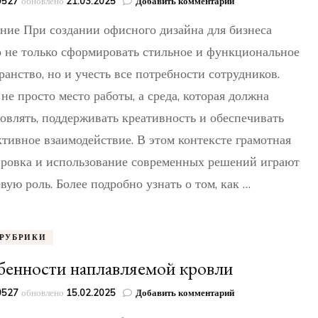
к
49527
обновлено
21.03.2025
Добавить комментарий
записи
ние При создании офисного дизайна для бизнеса
Как
создать
 не только сформировать стильное и функциональное
офис
ранство, но и учесть все потребности сотрудников.
для
современного
не просто место работы, а среда, которая должна
бизнеса:
пространство,
овлять, поддерживать креативность и обеспечивать
которое
тивное взаимодействие. В этом контексте грамотная
вдохновляет
и
ровка и использование современных решений играют
повышает
вую роль. Более подробно узнать о том, как …
продуктивность
 РУБРИКИ
бенности наплавляемой кровли
к
49527
обновлено
15.02.2025
Добавить комментарий
записи