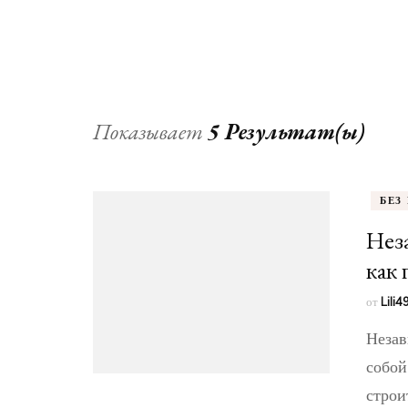
Показывает
5 Результат(ы)
БЕЗ
Нез
как
от
Lili
Незав
собой
строи