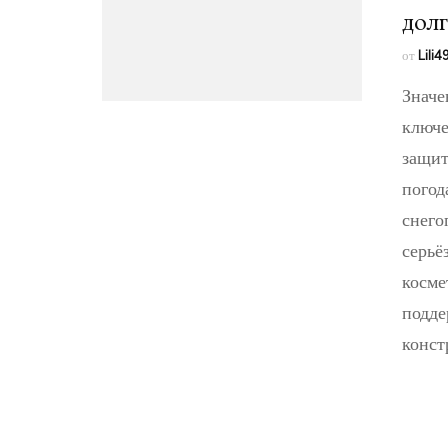
долг
от
Lili
Значе
ключе
защит
погод
снего
серьё
косме
подде
конст