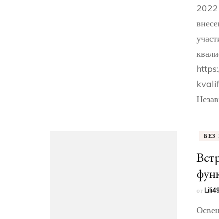
2022 
внесе
участ
квали
https
kvali
Незав
БЕЗ
Встр
фун
от
Lili
Освещ